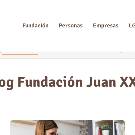
Fundación
Personas
Empresas
L
y
Atención Temprana
LGD - LISMI
Cestas de Navidad
Merchandising
Emple
og Fundación Juan XX