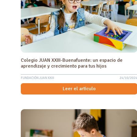
discapacidad
visual
que
están
usando
un
lector
de
pantalla;
Presione
Colegio JUAN XXIII-Buenafuente: un espacio de
Control-
aprendizaje y crecimiento para tus hijos
F10
para
FUNDACIÓN JUAN XXIII
24/10/202
abrir
Leer el artículo
un
menú
de
accesibilidad.