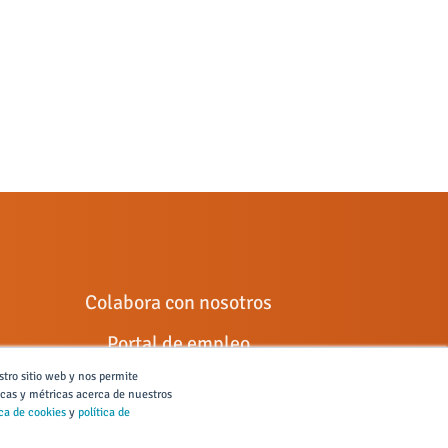
Colabora con nosotros
Portal de empleo
stro sitio web y nos permite
Ley General de Discapacidad
icas y métricas acerca de nuestros
ica de cookies
y
política de
Canal de denuncias