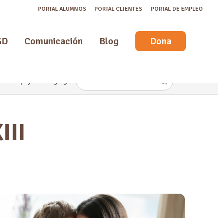
PORTAL ALUMNOS
PORTAL CLIENTES
PORTAL DE EMPLEO
GD
Comunicación
Blog
Dona
o con apoyo
Packaging
Canastillas de bebe
Economia Circular
Ropa de tra
III