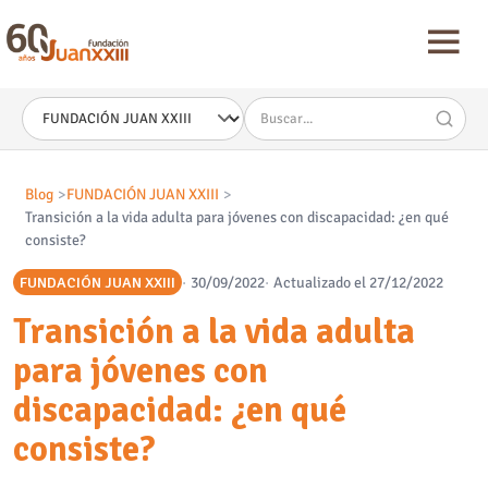
Nota:
este
sitio
web
incluye
un
sistema
de
accesibilidad.
Blog
FUNDACIÓN JUAN XXIII
Transición a la vida adulta para jóvenes con discapacidad: ¿en qué
consiste?
FUNDACIÓN JUAN XXIII
30/09/2022
Actualizado el 27/12/2022
Transición a la vida adulta
para jóvenes con
discapacidad: ¿en qué
consiste?