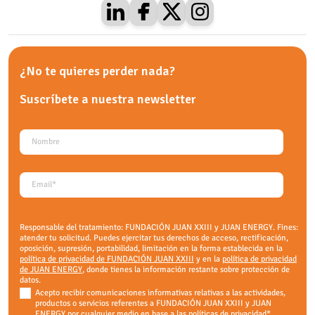
¿No te quieres perder nada?
Suscríbete a nuestra
newsletter
Responsable del tratamiento: FUNDACIÓN JUAN XXIII y JUAN ENERGY. Fines:
atender tu solicitud. Puedes ejercitar tus derechos de acceso, rectificación,
oposición, supresión, portabilidad, limitación en la forma establecida en la
política de privacidad de FUNDACIÓN JUAN XXIII
y en la
política de privacidad
de JUAN ENERGY
, donde tienes la información restante sobre protección de
datos.
Acepto recibir comunicaciones informativas relativas a las actividades,
productos o servicios referentes a FUNDACIÓN JUAN XXIII y JUAN
ENERGY por cualquier medio en base a las políticas de privacidad
*