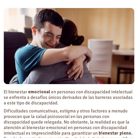
¿Cómo acompañar el bienestar emocional en las personas con
discapacidad intelectual?
¿Cuál es el papel de los Servicios de Salud Psicosocial en el bienestar
emocional para personas con discapacidad intelectual?
Preguntas frecuentes sobre el bienestar emocional
¿Qué se entiende por bienestar emocional?
¿Cuáles son los 10 factores que afectan al bienestar emocional?
El bienestar
emocional
en personas con discapacidad intelectual
se enfrenta a desafíos únicos derivados de las barreras asociadas
a este tipo de discapacidad.
Dificultades comunicativas, estigma y otros factores a menudo
provocan que la salud psicosocial en las personas con
discapacidad quede relegada. No obstante, la realidad es que la
atención al bienestar emocional en personas con discapacidad
intelectual es imprescindible para garantizar un
bienestar pleno.