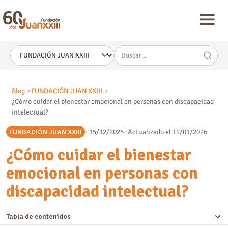
Nota:
este
sitio
web
incluye
un
sistema
de
accesibilidad.
Blog
FUNDACIÓN JUAN XXIII
¿Cómo cuidar el bienestar emocional en personas con discapacidad
intelectual?
FUNDACIÓN JUAN XXIII
15/12/2025
Actualizado el 12/01/2026
¿Cómo cuidar el bienestar
emocional en personas con
discapacidad intelectual?
Tabla de contenidos