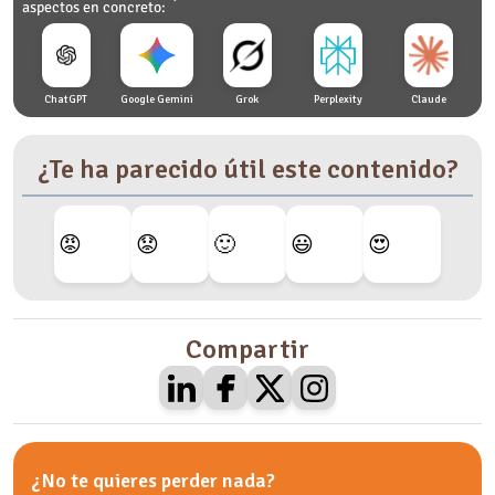
aspectos en concreto:
ChatGPT
Google Gemini
Grok
Perplexity
Claude
¿Te ha parecido útil este contenido?
😡
😟
🙂
😃
😍
Compartir
¿No te quieres perder nada?