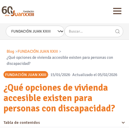
Nota:
este
sitio
web
incluye
un
sistema
de
accesibilidad.
Blog
FUNDACIÓN JUAN XXIII
¿Qué opciones de vivienda accesible existen para personas con
discapacidad?
FUNDACIÓN JUAN XXIII
15/01/2026
Actualizado el 05/02/2026
¿Qué opciones de vivienda
accesible existen para
personas con discapacidad?
Tabla de contenidos