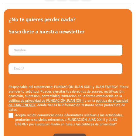
¿No te quieres perder nada?
Suscríbete a nuestra
newsletter
Responsable del tratamiento: FUNDACIÓN JUAN XXIII y JUAN ENERGY. Fines:
atender tu solicitud. Puedes ejercitar tus derechos de acceso, rectificación,
oposición, supresión, portabilidad, limitación en la forma establecida en la
política de privacidad de FUNDACIÓN JUAN XXIII
y en la
política de privacidad
de JUAN ENERGY
, donde tienes la información restante sobre protección de
datos.
Acepto recibir comunicaciones informativas relativas a las actividades,
productos o servicios referentes a FUNDACIÓN JUAN XXIII y JUAN
ENERGY por cualquier medio en base a las políticas de privacidad
*