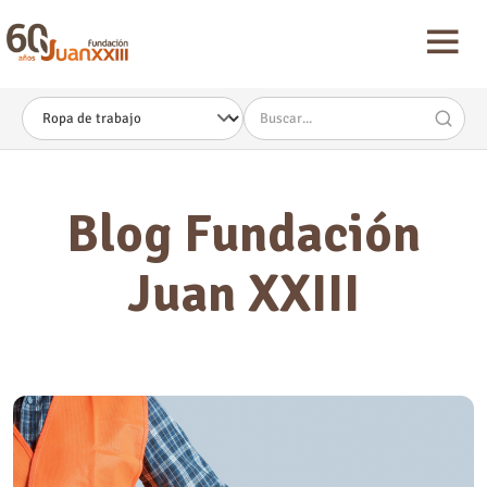
Nota:
este
sitio
web
incluye
un
sistema
de
accesibilidad.
Blog Fundación
Juan XXIII