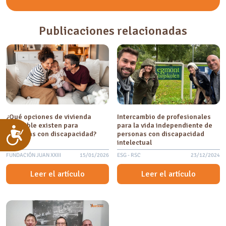
Publicaciones relacionadas
¿Qué opciones de vivienda
Intercambio de profesionales
accesible existen para
para la vida independiente de
Accesibilidad
personas con discapacidad?
personas con discapacidad
intelectual
FUNDACIÓN JUAN XXIII
15/01/2026
ESG - RSC
23/12/2024
Leer el artículo
Leer el artículo