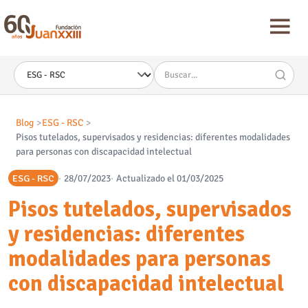
Nota:
este
sitio
web
incluye
un
sistema
de
accesibilidad.
Blog
ESG - RSC
Pisos tutelados, supervisados y residencias: diferentes modalidades
para personas con discapacidad intelectual
ESG - RSC
28/07/2023
Actualizado el 01/03/2025
Pisos tutelados, supervisados
y residencias: diferentes
modalidades para personas
con discapacidad intelectual