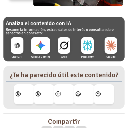
Analiza el contenido con IA
Resume la información, extrae datos de interés o consulta sobre
aspectos en concreto:
ChatGPT
Google Gemini
Grok
Perplexity
Claude
¿Te ha parecido útil este contenido?
😡
😟
🙂
😃
😍
Compartir