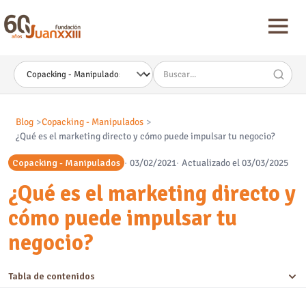
Nota:
este
sitio
web
incluye
un
sistema
de
accesibilidad.
Blog
Copacking - Manipulados
¿Qué es el marketing directo y cómo puede impulsar tu negocio?
Copacking - Manipulados
03/02/2021
Actualizado el 03/03/2025
¿Qué es el marketing directo y
cómo puede impulsar tu
negocio?
Tabla de contenidos
¿Qué es el marketing directo?