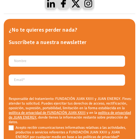
¿No te quieres perder nada?
Suscríbete a nuestra
newsletter
Responsable del tratamiento: FUNDACIÓN JUAN XXIII y JUAN ENERGY. Fines:
atender tu solicitud. Puedes ejercitar tus derechos de acceso, rectificación,
oposición, supresión, portabilidad, limitación en la forma establecida en la
política de privacidad de FUNDACIÓN JUAN XXIII
y en la
política de privacidad
de JUAN ENERGY
, donde tienes la información restante sobre protección de
datos.
Acepto recibir comunicaciones informativas relativas a las actividades,
productos o servicios referentes a FUNDACIÓN JUAN XXIII y JUAN
ENERGY por cualquier medio en base a las políticas de privacidad
*