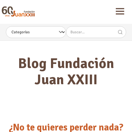
Nota:
este
sitio
web
incluye
un
sistema
de
accesibilidad.
Blog Fundación
Juan XXIII
¿No te quieres perder nada?