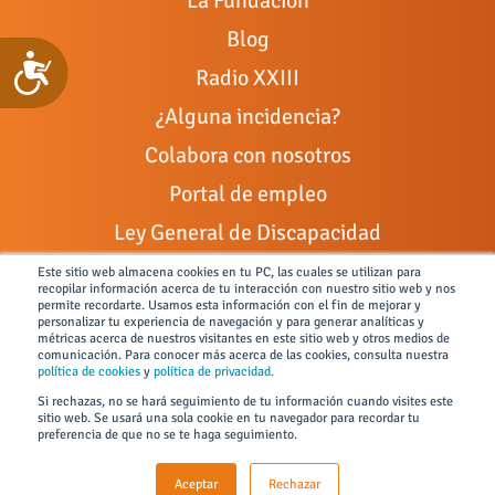
La Fundación
Blog
Accesibilidad
Radio XXIII
¿Alguna incidencia?
Colabora con nosotros
Portal de empleo
Ley General de Discapacidad
Canal de denuncias
Este sitio web almacena cookies en tu PC, las cuales se utilizan para
recopilar información acerca de tu interacción con nuestro sitio web y nos
permite recordarte. Usamos esta información con el fin de mejorar y
personalizar tu experiencia de navegación y para generar analíticas y
métricas acerca de nuestros visitantes en este sitio web y otros medios de
comunicación. Para conocer más acerca de las cookies, consulta nuestra
Todos los derechos reservados © 2026 FUNDACIÓN JUAN XIII
política de cookies
y
política de privacidad.
Si rechazas, no se hará seguimiento de tu información cuando visites este
Condiciones de uso y políticas de privacidad
sitio web. Se usará una sola cookie en tu navegador para recordar tu
preferencia de que no se te haga seguimiento.
Políticas SGI
Aviso Legal
Aceptar
Rechazar