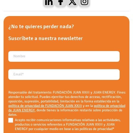
¿No te quieres perder nada?
Suscríbete a nuestra
newsletter
Responsable del tratamiento: FUNDACIÓN JUAN XXIII y JUAN ENERGY. Fines:
atender tu solicitud. Puedes ejercitar tus derechos de acceso, rectificación,
oposición, supresión, portabilidad, limitación en la forma establecida en la
política de privacidad de FUNDACIÓN JUAN XXIII
y en la
política de privacidad
de JUAN ENERGY
, donde tienes la información restante sobre protección de
datos.
Acepto recibir comunicaciones informativas relativas a las actividades,
productos o servicios referentes a FUNDACIÓN JUAN XXIII y JUAN
ENERGY por cualquier medio en base a las políticas de privacidad
*