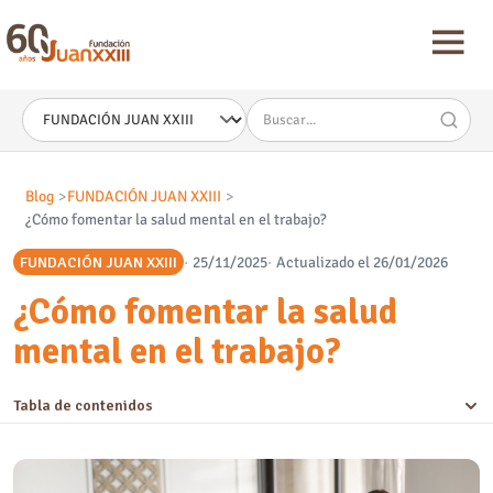
Nota:
este
sitio
web
incluye
un
sistema
de
accesibilidad.
Blog
FUNDACIÓN JUAN XXIII
¿Cómo fomentar la salud mental en el trabajo?
FUNDACIÓN JUAN XXIII
25/11/2025
Actualizado el 26/01/2026
¿Cómo fomentar la salud
mental en el trabajo?
Tabla de contenidos
¿Cómo promover la salud mental en el trabajo?
1. Transformar condiciones laborales y cultura organizacional para
minimizar riesgos