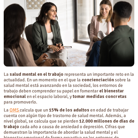
2. Abrir la conversación: la importancia de formar a gerentes y
empleados
3. Dar el paso: la creación de canales para intervenir y actuar
4. Transformar el espacio laboral fomentando la participación de
personas con trastornos de salud mental
Preguntas frecuentes sobre salud mental en el trabajo
¿Qué es la salud mental en lo laboral?
¿Cómo cuidar tu salud mental en el trabajo?
La
salud mental en el trabajo
representa un importante reto en la
actualidad. En un momento en el que la
concienciación
sobre la
salud mental está avanzando en la sociedad, los entornos de
trabajo deben comprender su papel en fomentar
el bienestar
emocional
en el espacio laboral, y
tomar medidas concretas
para promoverlo.
La
OMS
calcula que un
15% de los adultos
en edad de trabajar
cuenta con algún tipo de trastorno de salud mental. Además, a
nivel global, se calcula que se pierden
12.000 millones de días de
trabajo
cada año a causa de ansiedad o depresión. Cifras que
demuestran la importancia de abordar la salud mental y el
bienestar emocional de forma proactiva en los entornos de