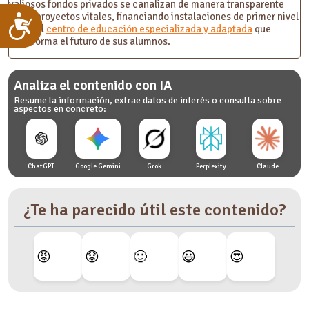
valiosos fondos privados se canalizan de manera transparente
hacia proyectos vitales, financiando instalaciones de primer nivel
Accesibilidad
como el
centro de educación especializada y adaptada
que
transforma el futuro de sus alumnos.
Analiza el contenido con IA
Resume la información, extrae datos de interés o consulta sobre
aspectos en concreto:
ChatGPT
Google Gemini
Grok
Perplexity
Claude
¿Te ha parecido útil este contenido?
😡
😟
🙂
😃
😍