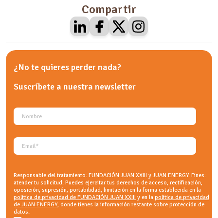
Compartir
¿No te quieres perder nada?
Suscríbete a nuestra
newsletter
Responsable del tratamiento: FUNDACIÓN JUAN XXIII y JUAN ENERGY. Fines:
atender tu solicitud. Puedes ejercitar tus derechos de acceso, rectificación,
oposición, supresión, portabilidad, limitación en la forma establecida en la
política de privacidad de FUNDACIÓN JUAN XXIII
y en la
política de privacidad
de JUAN ENERGY
, donde tienes la información restante sobre protección de
datos.