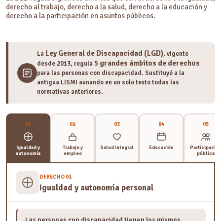
derecho al trabajo, derecho a la salud, derecho a la educación y
derecho a la participación en asuntos públicos.
Ley General de Discapacidad (LGD)
La
, vigente
5 grandes ámbitos de derechos
desde 2013, regula
para las personas con discapacidad. Sustituyó a la
antigua LISMI aunando en un solo texto todas las
normativas anteriores.
01
02
03
04
05
Igualdad y
Trabajo y
Salud integral
Educación
Participació
autonomía
empleo
pública
DERECHO 01
Igualdad y autonomía personal
Las personas con discapacidad tienen los mismos