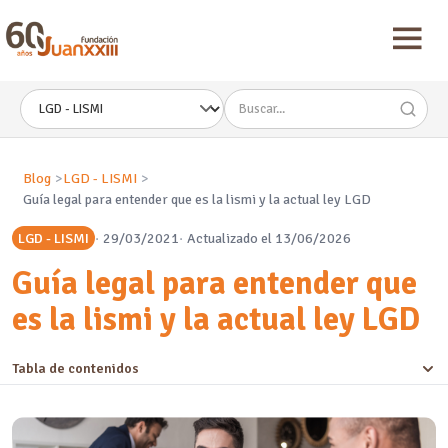
Nota:
este
sitio
web
incluye
un
sistema
de
accesibilidad.
Blog
LGD - LISMI
Guía legal para entender que es la lismi y la actual ley LGD
LGD - LISMI
29/03/2021
Actualizado el 13/06/2026
Guía legal para entender que
es la lismi y la actual ley LGD
Tabla de contenidos
Derecho a la igualdad y fomento de la autonomía personal
Los 5 Ámbitos de Protección de la LGD