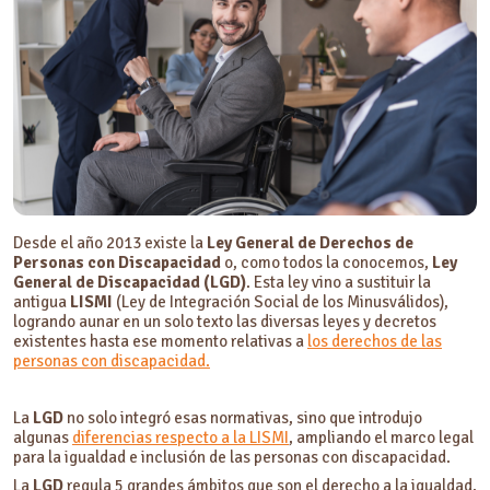
Derecho al trabajo y opciones para fomentar el empleo del 2%
Derecho de salud integral y prevención sin discriminación
Cuota del 2%
Derecho a la educación y acceso a la enseñanza gratuita
Participación en asuntos públicos y nuestra labor de inclusión
Fuentes y referencias
Preguntas frecuentes sobre qué es la LISMI y sus normativas
¿Al buscar qué es la lismi, cómo se define su evolución hacia la actual
normativa de inclusión?
Desde el año 2013 existe la
Ley General de Derechos de
¿Cómo garantiza la lismi discapacidad el derecho a la igualdad y la
Personas con Discapacidad
o, como todos la conocemos,
Ley
autonomía personal?
General de Discapacidad (LGD)
. Esta ley vino a sustituir la
¿Qué obligaciones laborales estipula la ley lismi para las empresas de
antigua
LISMI
(Ley de Integración Social de los Minusválidos),
gran volumen?
logrando aunar en un solo texto las diversas leyes y decretos
existentes hasta ese momento relativas a
los derechos de las
¿Qué prestacion lismi o medida alternativa existe si no es posible la
personas con discapacidad.
contratación directa?
¿De qué manera protege esta normativa el acceso a la educación y a
la salud integral?
La
LGD
no solo integró esas normativas, sino que introdujo
algunas
diferencias respecto a la LISMI
, ampliando el marco legal
para la igualdad e inclusión de las personas con discapacidad.
La
LGD
regula 5 grandes ámbitos que son el derecho a la igualdad,