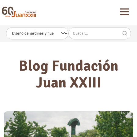
Nota:
este
sitio
web
incluye
un
sistema
de
accesibilidad.
Blog Fundación
Juan XXIII