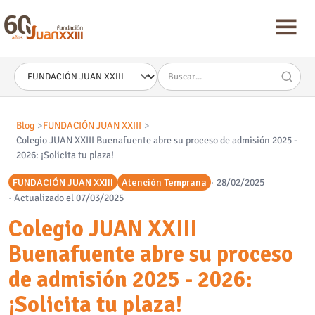
Nota:
este
sitio
web
incluye
un
sistema
de
accesibilidad.
Blog
FUNDACIÓN JUAN XXIII
Colegio JUAN XXIII Buenafuente abre su proceso de admisión 2025 -
2026: ¡Solicita tu plaza!
FUNDACIÓN JUAN XXIII
Atención Temprana
28/02/2025
Actualizado el 07/03/2025
Colegio JUAN XXIII
Buenafuente abre su proceso
de admisión 2025 - 2026:
¡Solicita tu plaza!