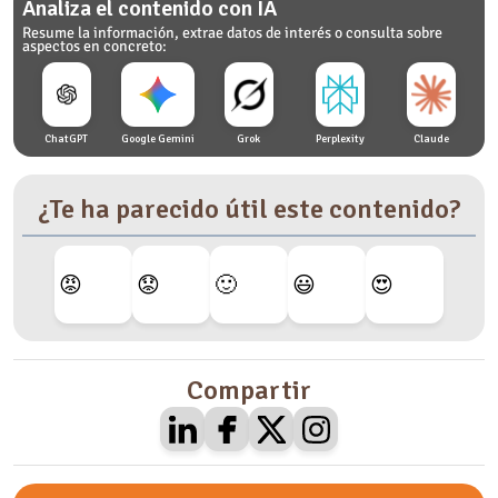
Analiza el contenido con IA
Resume la información, extrae datos de interés o consulta sobre
aspectos en concreto:
ChatGPT
Google Gemini
Grok
Perplexity
Claude
¿Te ha parecido útil este contenido?
😡
😟
🙂
😃
😍
Compartir