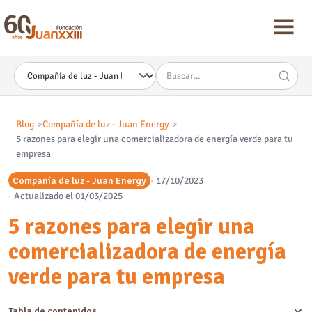
Nota:
este
sitio
web
incluye
un
sistema
de
accesibilidad.
Blog
Compañía de luz - Juan Energy
5 razones para elegir una comercializadora de energía verde para tu
empresa
Compañía de luz - Juan Energy
17/10/2023
Actualizado el 01/03/2025
5 razones para elegir una
comercializadora de energía
verde para tu empresa
Tabla de contenidos