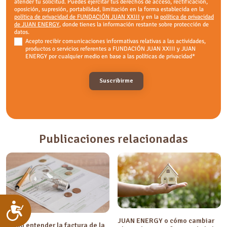
atender tu solicitud. Puedes ejercitar tus derechos de acceso, rectificación,
oposición, supresión, portabilidad, limitación en la forma establecida en la
política de privacidad de FUNDACIÓN JUAN XXIII
y en la
política de privacidad
de JUAN ENERGY
, donde tienes la información restante sobre protección de
datos.
Acepto recibir comunicaciones informativas relativas a las actividades,
productos o servicios referentes a FUNDACIÓN JUAN XXIII y JUAN
ENERGY por cualquier medio en base a las políticas de privacidad
*
Publicaciones relacionadas
Accesibilidad
JUAN ENERGY o cómo cambiar
Cómo entender la factura de la