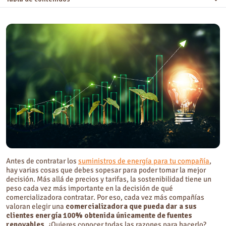
¿Cómo identificar una comercializadora de energía verde?
¿Por qué elegir una comercializadora de energía verde?
1. Sostenibilidad
2. Cumplimiento de políticas RSC y de los ODS
3. Misma calidad de energía y servicio
4. Una apuesta por la inclusión
5. Mejor imagen de empresa
Antes de contratar los
suministros de energía para tu compañía
,
hay varias cosas que debes sopesar para poder tomar la mejor
decisión. Más allá de precios y tarifas, la sostenibilidad tiene un
peso cada vez más importante en la decisión de qué
comercializadora contratar. Por eso, cada vez más compañías
valoran elegir una
comercializadora
que pueda
dar a sus
clientes energía 100% obtenida únicamente de fuentes
renovables
. ¿Quieres conocer todas las razones para hacerlo?