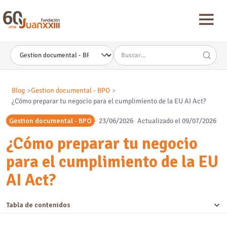
Nota:
este
sitio
web
incluye
un
sistema
de
accesibilidad.
Blog
Gestion documental - BPO
¿Cómo preparar tu negocio para el cumplimiento de la EU AI Act?
Gestion documental - BPO
23/06/2026
Actualizado el 09/07/2026
¿Cómo preparar tu negocio
para el cumplimiento de la EU
AI Act?
Tabla de contenidos
¿Cuándo entra en vigor la ley de inteligencia artificial?