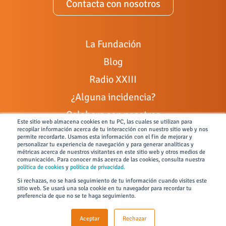
Contacta con nosotros
La Fundación
Blog
Radio XXIII
¿Alguna incidencia?
Colabora con nosotros
Este sitio web almacena cookies en tu PC, las cuales se utilizan para
recopilar información acerca de tu interacción con nuestro sitio web y nos
Portal de empleo
permite recordarte. Usamos esta información con el fin de mejorar y
personalizar tu experiencia de navegación y para generar analíticas y
Ley General de Discapacidad
métricas acerca de nuestros visitantes en este sitio web y otros medios de
comunicación. Para conocer más acerca de las cookies, consulta nuestra
Canal de denuncias
política de cookies
y
política de privacidad.
Si rechazas, no se hará seguimiento de tu información cuando visites este
sitio web. Se usará una sola cookie en tu navegador para recordar tu
preferencia de que no se te haga seguimiento.
Todos los derechos reservados © 2026 FUNDACIÓN JUAN XIII
Aceptar
Rechazar