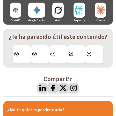
ChatGPT
Google Gemini
Grok
Perplexity
Claude
¿Te ha parecido útil este contenido?
😡
😟
🙂
😃
😍
Compartir
¿No te quieres perder nada?