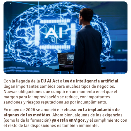
¿Qué sanciones prevé la ley de inteligencia artificial?
¿Cómo preparar tu organización para el cumplimiento de la EU AI Act?
Fundación Juan XXIII - Servicios Human-in-the-loop de Digital Data:
supervisión humana para una IA responsable
Con la llegada de la
EU AI Act
o
ley de inteligencia artificial
llegan importantes cambios para muchos tipos de negocios.
Nuevas obligaciones que cumplir en un momento en el que el
margen para la improvisación se reduce, con importantes
sanciones y riesgos reputacionales por incumplimiento.
En mayo de 2026 se anunció el
retraso en la implantación de
algunas de las medidas
. Ahora bien, algunas de las exigencias
(como la de la formación)
ya están en vigor,
y el cumplimiento con
el resto de las disposiciones es también inminente.