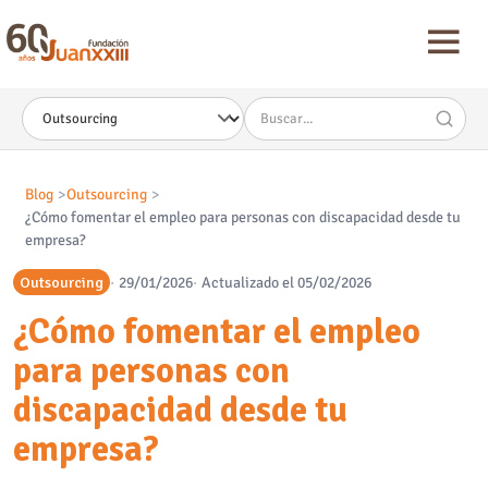
Nota:
este
sitio
web
incluye
un
sistema
de
accesibilidad.
Blog
Outsourcing
¿Cómo fomentar el empleo para personas con discapacidad desde tu
empresa?
Outsourcing
29/01/2026
Actualizado el 05/02/2026
¿Cómo fomentar el empleo
para personas con
discapacidad desde tu
empresa?