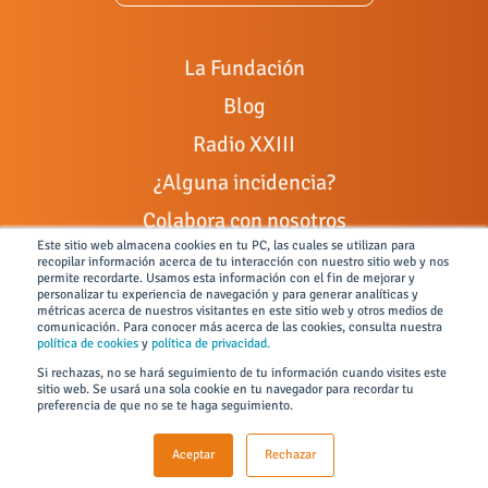
La Fundación
Blog
Radio XXIII
¿Alguna incidencia?
Colabora con nosotros
Este sitio web almacena cookies en tu PC, las cuales se utilizan para
Portal de empleo
recopilar información acerca de tu interacción con nuestro sitio web y nos
permite recordarte. Usamos esta información con el fin de mejorar y
Ley General de Discapacidad
personalizar tu experiencia de navegación y para generar analíticas y
métricas acerca de nuestros visitantes en este sitio web y otros medios de
comunicación. Para conocer más acerca de las cookies, consulta nuestra
Canal de denuncias
política de cookies
y
política de privacidad.
Si rechazas, no se hará seguimiento de tu información cuando visites este
sitio web. Se usará una sola cookie en tu navegador para recordar tu
preferencia de que no se te haga seguimiento.
Todos los derechos reservados © 2026 FUNDACIÓN JUAN XIII
Aceptar
Rechazar
Condiciones de uso y políticas de privacidad