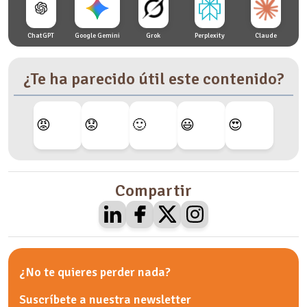
ChatGPT
Google Gemini
Grok
Perplexity
Claude
¿Te ha parecido útil este contenido?
😡
😟
🙂
😃
😍
Compartir
¿No te quieres perder nada?
Suscríbete a nuestra
newsletter