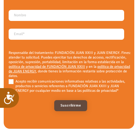
Responsable del tratamiento: FUNDACIÓN JUAN XXIII y JUAN ENERGY. Fines:
atender tu solicitud. Puedes ejercitar tus derechos de acceso, rectificación,
oposición, supresión, portabilidad, limitación en la forma establecida en la
política de privacidad de FUNDACIÓN JUAN XXIII
y en la
política de privacidad
de JUAN ENERGY
, donde tienes la información restante sobre protección de
datos.
Acepto recibir comunicaciones informativas relativas a las actividades,
productos o servicios referentes a FUNDACIÓN JUAN XXIII y JUAN
ENERGY por cualquier medio en base a las políticas de privacidad
*
Accesibilidad