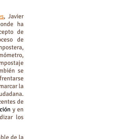
es
, Javier
donde ha
cepto de
oceso de
postera,
rmómetro,
ompostaje
ambién se
frentarse
marcar la
iudadana.
centes de
ción
y en
dizar los
ble de la