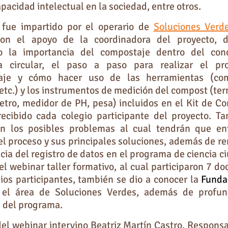
pacidad intelectual en la sociedad, entre otros.
r fue impartido por el operario de
Soluciones Verd
con el apoyo de la coordinadora del proyecto, 
do la importancia del compostaje dentro del con
a circular, el paso a paso para realizar el pr
aje y cómo hacer uso de las herramientas (com
 etc.) y los instrumentos de medición del compost (te
tro, medidor de PH, pesa) incluidos en el Kit de C
ecibido cada colegio participante del proyecto. T
n los posibles problemas al cual tendrán que en
el proceso y sus principales soluciones, además de re
cia del registro de datos en el programa de ciencia c
el webinar taller formativo, al cual participaron 7 do
gios participantes, también se dio a conocer la
Funda
 el área de Soluciones Verdes, además de profun
s del programa.
 del webinar intervino Beatriz Martín Castro, Responsa