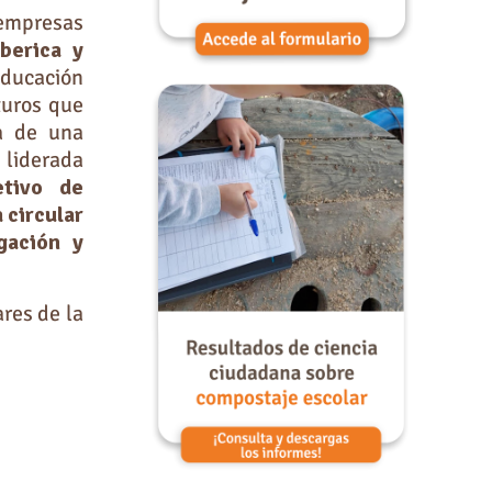
 empresas
berica y
educación
turos que
a de una
 liderada
etivo de
 circular
gación y
res de la