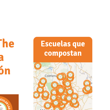
The
Escuelas que
compostan
a
ión