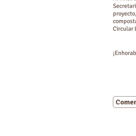
Secretar
proyecto
composta
Circular 
¡Enhorab
Comen
Déjano