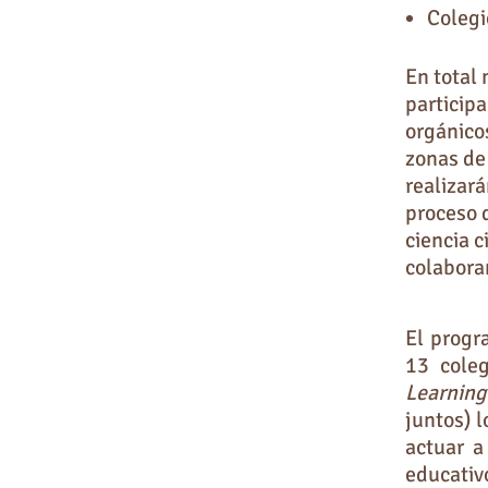
Colegi
En total
particip
orgánicos
zonas de 
realizar
proceso 
ciencia 
colabora
El progr
13 coleg
Learning
juntos) 
actuar a
educativ