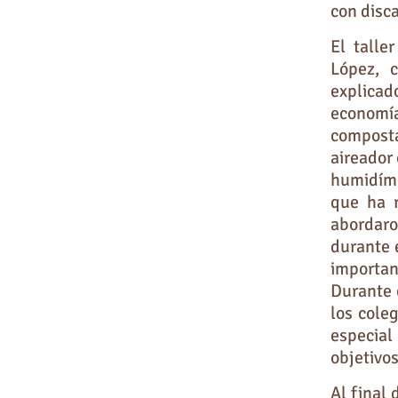
con disca
El talle
López, 
explica
economí
compost
aireador
humidíme
que ha r
abordaro
durante 
importan
Durante 
los cole
especial
objetivo
Al final