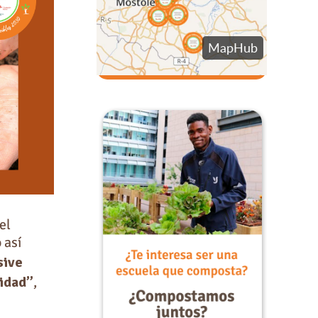
el
 así
sive
lidad”
,