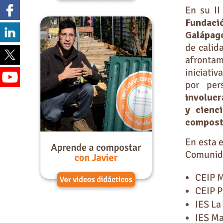
En su II
Fundaci
Galápag
de calid
afronta
iniciati
por per
involucr
y cienc
composta
En esta 
Comunid
CEIP M
CEIP P
IES La
IES Ma