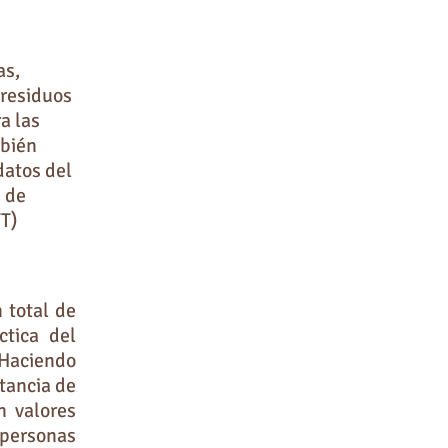
as,
 residuos
a las
mbién
datos del
 de
YT)
 total de
ctica del
Haciendo
tancia de
n valores
 personas