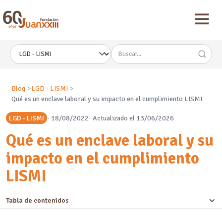
Nota:
este
sitio
web
incluye
un
sistema
de
accesibilidad.
Blog
LGD - LISMI
Qué es un enclave laboral y su impacto en el cumplimiento LISMI
LGD - LISMI
18/08/2022
Actualizado el 13/06/2026
Qué es un enclave laboral y su
impacto en el cumplimiento
LISMI
Tabla de contenidos
Respuesta rápida