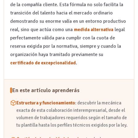
de la compañía cliente. Esta fórmula no solo facilita la
para conformar estos equipos?
transición del talento hacia el mercado ordinario
¿Qué duración y prórrogas contempla esta lismi actualizada para la
cooperación interempresarial?
demostrando su enorme valía en un entorno productivo
¿De qué manera ayuda esta prestacion lismi a garantizar la legalidad y
real, sino que actúa como una
legal
medida alternativa
el cumplimiento normativo?
perfectamente válida para cumplir con la cuota de
¿Qué resultados tangibles se obtienen al aplicar la lismi discapacidad
reserva exigida por la normativa, siempre y cuando la
a través de este modelo?
organización haya tramitado previamente su
.
certificado de excepcionalidad
En este artículo aprenderás
Estructura y funcionamiento
: descubrir la mecánica
exacta de esta colaboración interempresarial, desde el
volumen de trabajadores requeridos según el tamaño de
tu plantilla hasta los perfiles técnicos exigidos por la ley.