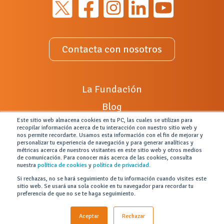
Contacta con nosotros
La Fundación
Blog
Este sitio web almacena cookies en tu PC, las cuales se utilizan para
Radio XXIII
recopilar información acerca de tu interacción con nuestro sitio web y
nos permite recordarte. Usamos esta información con el fin de mejorar y
¿Alguna incidencia?
personalizar tu experiencia de navegación y para generar analíticas y
métricas acerca de nuestros visitantes en este sitio web y otros medios
Colabora con nosotros
de comunicación. Para conocer más acerca de las cookies, consulta
nuestra
política de cookies
y
política de privacidad.
Portal de empleo
Si rechazas, no se hará seguimiento de tu información cuando visites este
sitio web. Se usará una sola cookie en tu navegador para recordar tu
Ley General de Discapacidad
preferencia de que no se te haga seguimiento.
Canal de denuncias
Aceptar
Rechazar