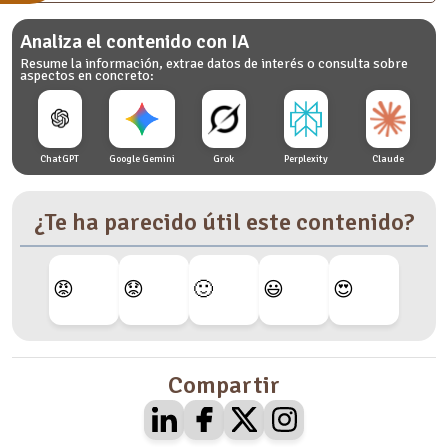
Analiza el contenido con IA
Resume la información, extrae datos de interés o consulta sobre
aspectos en concreto:
ChatGPT
Google Gemini
Grok
Perplexity
Claude
¿Te ha parecido útil este contenido?
😡
😟
🙂
😃
😍
Compartir