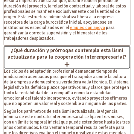
Resulta imperativo destacar que, durante todo el periodo de
duración del proyecto, la relación contractual y laboral de estos
profesionales se mantiene exclusivamente con la entidad de
origen. Esta estructura administrativa libera a la empresa
receptora de la carga burocrática inicial, apoyándose en
instituciones especializadas en el
empleo con apoyo
para
garantizar la correcta supervisión y el bienestar de los
trabajadores desplazados.
¿Qué duración y prórrogas contempla esta lismi
actualizada para la cooperación interempresarial?
Los ciclos de adaptación profesional demandan tiempos de
maduración adecuados para que el trabajador asimile la cultura
de la empresa y demuestre su verdadera valía técnica. El sistema
legislativo ha definido plazos operativos muy claros que protegen
tanto la rentabilidad de la compañía como la estabilidad
emocional del talento incorporado, evitando proyectos efímeros
que no aporten un valor real y sostenible a ninguna de las partes.
Según los parámetros de esta lismi actualizada, la vigencia
mínima de este contrato interempresarial se fija en tres meses,
con un límite temporal inicial que puede extenderse hasta los tres
años continuados. Esta ventana temporal resulta perfecta para
que los directivos evalúen el impacto positivo de estas medidas