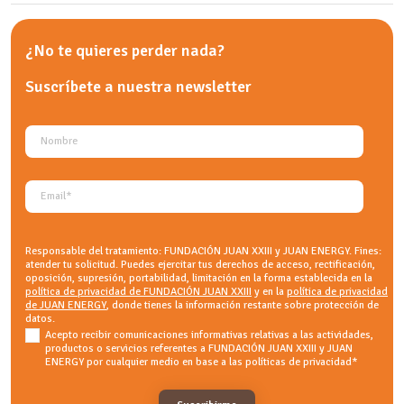
¿No te quieres perder nada?
Suscríbete a nuestra
newsletter
Responsable del tratamiento: FUNDACIÓN JUAN XXIII y JUAN ENERGY. Fines:
atender tu solicitud. Puedes ejercitar tus derechos de acceso, rectificación,
oposición, supresión, portabilidad, limitación en la forma establecida en la
política de privacidad de FUNDACIÓN JUAN XXIII
y en la
política de privacidad
de JUAN ENERGY
, donde tienes la información restante sobre protección de
datos.
Acepto recibir comunicaciones informativas relativas a las actividades,
productos o servicios referentes a FUNDACIÓN JUAN XXIII y JUAN
ENERGY por cualquier medio en base a las políticas de privacidad
*