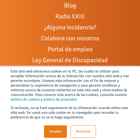
Blog
Radio XXIII
¿Alguna incidencia?
Colabora con nosotros
Portal de empleo
Ley General de Discapacidad
Canal de denuncias
Este sitio web almacena cookies en tu PC, las cuales se utilizan para
recopilar información acerca de tu interacción con nuestro sitio web y nos
permite recordarte. Usamos esta información con el fin de mejorar y
personalizar tu experiencia de navegación y para generar analíticas y
métricas acerca de nuestros visitantes en este sitio web y otros medios de
comunicación. Para conocer más acerca de las cookies, consulta nuestra
Todos los derechos reservados © 2026 FUNDACIÓN JUAN XIII
política de cookies
y
política de privacidad.
Si rechazas, no se hará seguimiento de tu información cuando visites este
Condiciones de uso y políticas de privacidad
sitio web. Se usará una sola cookie en tu navegador para recordar tu
preferencia de que no se te haga seguimiento.
Políticas SGI
Aviso Legal
Aceptar
Rechazar
Políticas de cookies