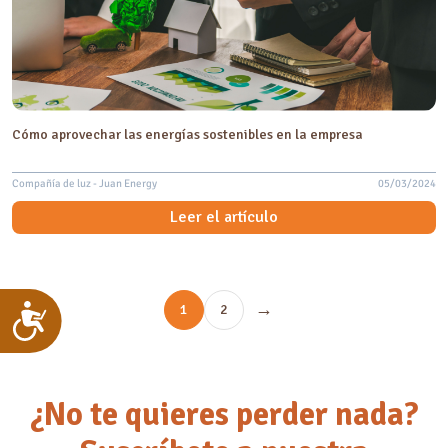
Cómo aprovechar las energías sostenibles en la empresa
Compañía de luz - Juan Energy
05/03/2024
Leer el artículo
→
Accesibilidad
1
2
¿No te quieres perder nada?