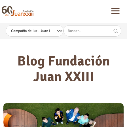
Nota:
este
sitio
web
incluye
un
sistema
de
accesibilidad.
Blog Fundación
Juan XXIII