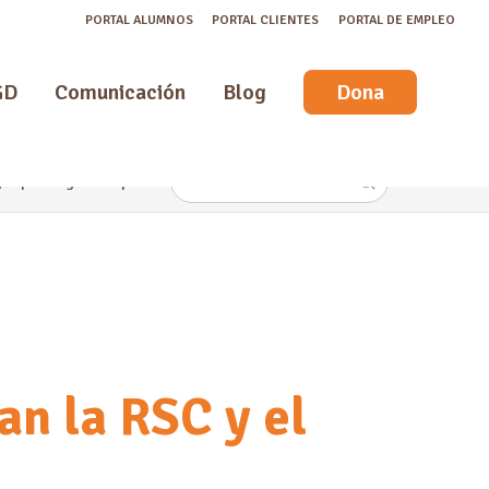
PORTAL ALUMNOS
PORTAL CLIENTES
PORTAL DE EMPLEO
GD
Comunicación
Blog
Dona
g
Copacking - Manipulados
Catering - Comida preparada
Atención Tempra
n la RSC y el