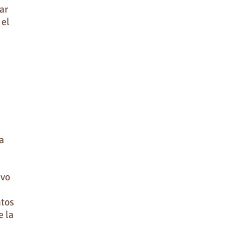
ar
 el
a
ivo
ntos
e la