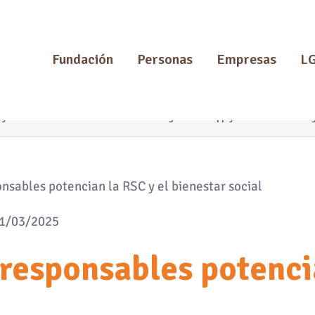
Fundación
Personas
Empresas
L
 y huertos
Gestion documental - BPO
Logistica - Supply Chain
Outsourcin
nsables potencian la RSC y el bienestar social
01/03/2025
responsables potencia